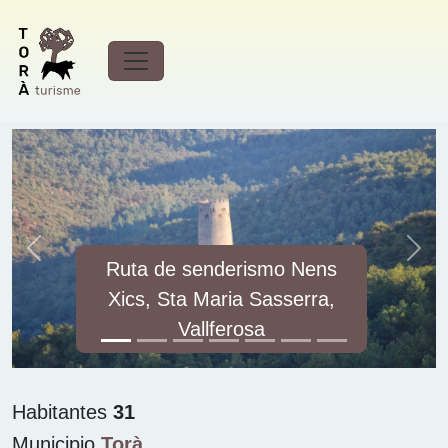
Descubre
Vallferosa
Previous
Next
Ruta de senderismo Nens
Xics, Sta Maria Sasserra,
Vallferosa
Habitantes
31
Municipio
Torà