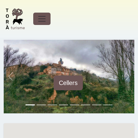
Municipio
Torà
Previous
Next
Cellers