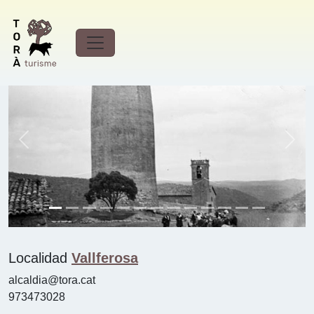
Torre de Vallferosa (Vallferosa)
Previous
Next
Localidad
Vallferosa
alcaldia@tora.cat
973473028