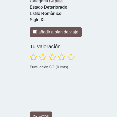
Categoría
Capilla
Estado
Deteriorado
Estilo
Romànico
Siglo
XI
añadir a plan de viaje
Tu valoración
Puntuación
0
/5 (0 vots)
Fotos