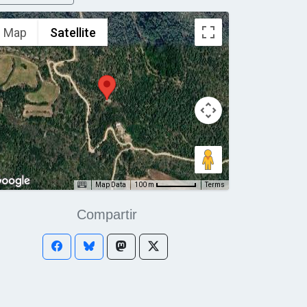
Map
Satellite
Map Data
Terms
100 m
Compartir