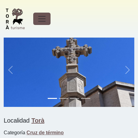
Cruz de término de Sant
Ramon (Torà)
Previous
Next
Localidad
Torà
Categoría
Cruz de término