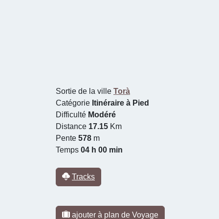
Sortie de la ville
Torà
Catégorie
Itinéraire à Pied
Difficulté
Modéré
Distance
17.15
Km
Pente
578
m
Temps
04 h 00 min
Tracks
ajouter à plan de Voyage