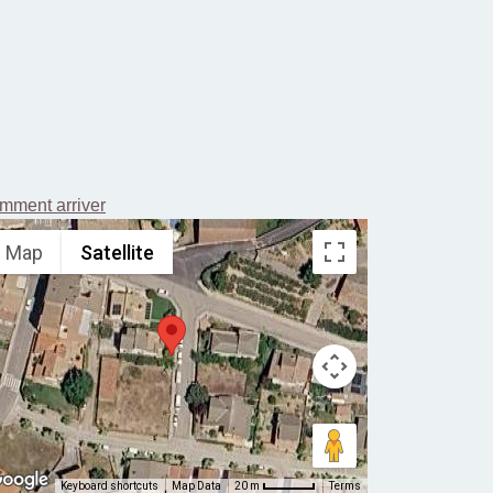
mment arriver
Map
Satellite
Keyboard shortcuts
Map Data
Terms
20 m