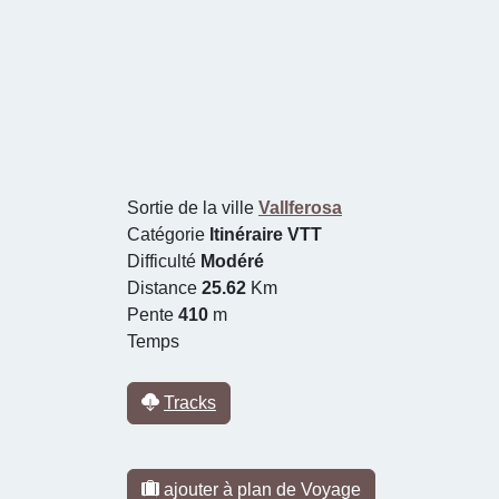
Sortie de la ville
Vallferosa
Catégorie
Itinéraire VTT
Difficulté
Modéré
Distance
25.62
Km
Pente
410
m
Temps
Tracks
ajouter à plan de Voyage