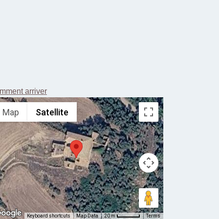
mment arriver
Map
Satellite
Keyboard shortcuts
Map Data
Terms
20 m