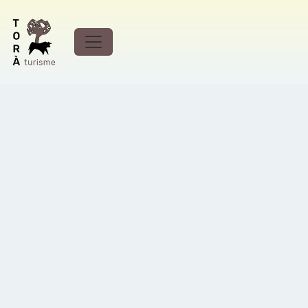
Itinéraire VTT de Pinós,
Llanera, Vallferosa