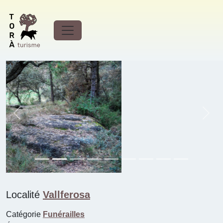
Funérailles Necròpolis Clot
dels nens xics (Vallferosa)
Previous
Next
Localité
Vallferosa
Catégorie
Funérailles