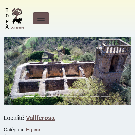
Église de Sant Pere
(Vallferosa)
Previous
Next
Localité
Vallferosa
Catégorie
Église