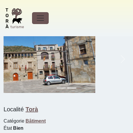
Bâtiment Casa de la Vila (Torà)
Previous
Next
Localité
Torà
Catégorie
Bâtiment
État
Bien