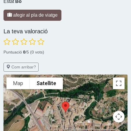
Estat
Bo
afegir al pla de viatge
La teva valoració
Puntuació
0
/5 (0 vots)
Com arribar?
Map
Satellite