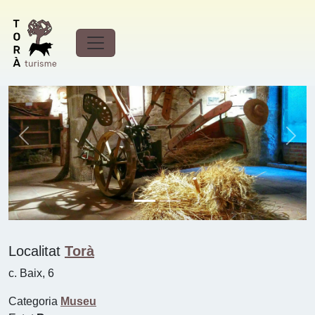
Museu de cal Gegó (Torà)
Previous
Next
Localitat
Torà
c. Baix, 6
Categoria
Museu