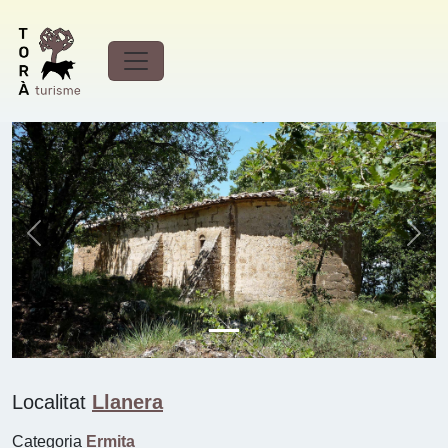
Ermita de Sant Salvador del
Coll (Llanera)
Previous
Next
Localitat
Llanera
Categoria
Ermita