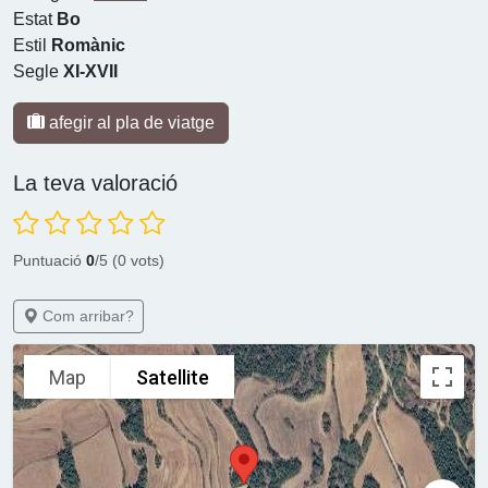
Estat
Bo
Estil
Romànic
Segle
XI-XVII
afegir al pla de viatge
La teva valoració
Puntuació
0
/5 (0 vots)
Com arribar?
Map
Satellite