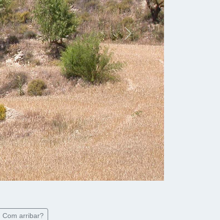
Map Data
Terms
100 m
Compartir