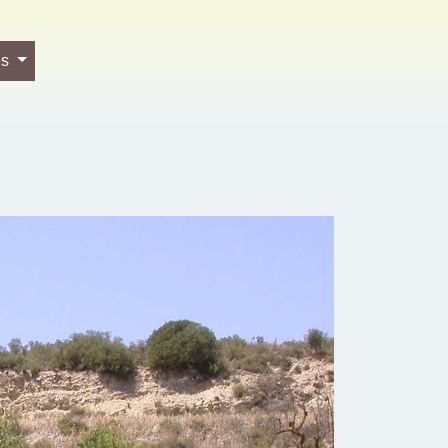
es
Next
Com arribar?
Map
Satellite