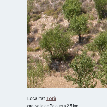
La teva valoració
Puntuació
0
/5 (0 vots)
Fotos