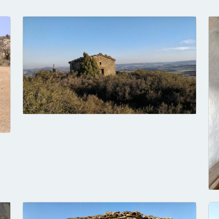
Troba'ns a les Xarxes