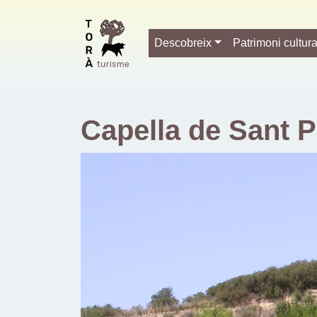
Descobreix
Patrimoni cultura
Capella de Sant P
Previous
Localitat
Torà
ctra. vella de Palouet a 2,5 km
Categoria
Capella
Estat
Bo
Segle
XVII
afegir al pla de viatge