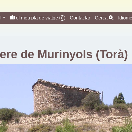
l
el meu pla de viatge
Contactar
Cerca
Idiom
0
ere de Murinyols (Torà)