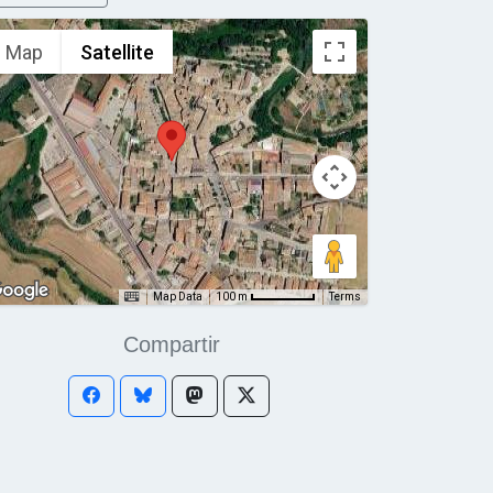
Map
Satellite
Map Data
Terms
100 m
Compartir