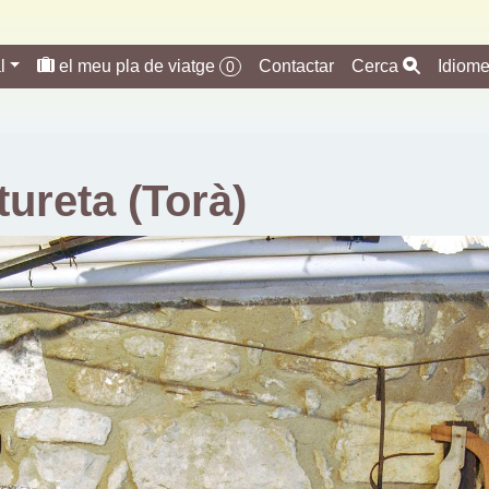
l
el meu pla de viatge
Contactar
Cerca
Idiom
0
ureta (Torà)