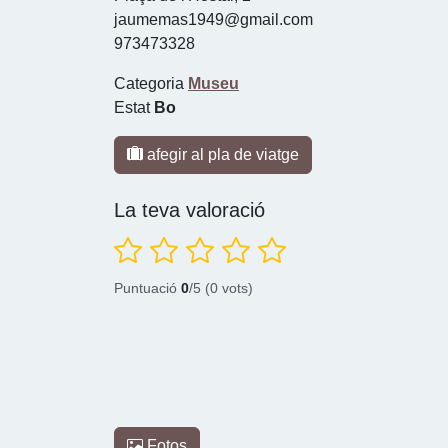
jaumemas1949@gmail.com
973473328
Categoria
Museu
Estat
Bo
afegir al pla de viatge
La teva valoració
Puntuació
0
/5 (0 vots)
Fotos